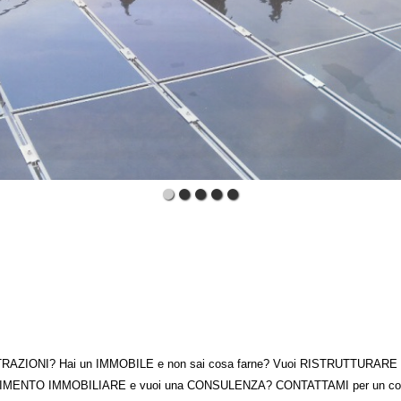
TRAZIONI? Hai un IMMOBILE e non sai cosa farne? Vuoi RISTRUTTURARE la t
MENTO IMMOBILIARE e vuoi una CONSULENZA? CONTATTAMI per un consi