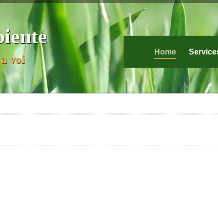
biente
Home
Service
a voi