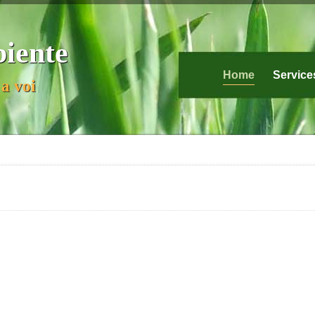
biente
Home
Service
a voi