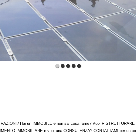
TRAZIONI? Hai un IMMOBILE e non sai cosa farne? Vuoi RISTRUTTURARE la t
MENTO IMMOBILIARE e vuoi una CONSULENZA? CONTATTAMI per un consi