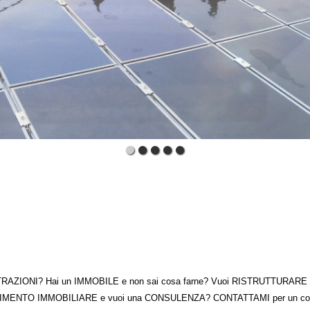
TRAZIONI? Hai un IMMOBILE e non sai cosa farne? Vuoi RISTRUTTURARE la t
MENTO IMMOBILIARE e vuoi una CONSULENZA? CONTATTAMI per un consi