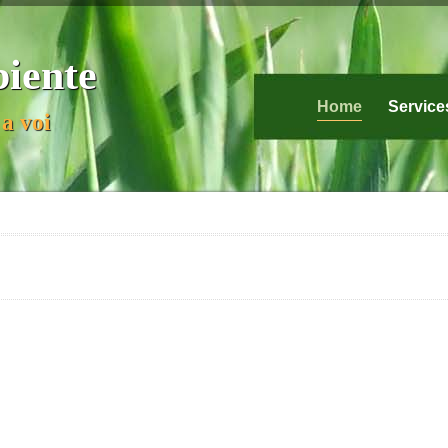
biente
Home
Service
a voi