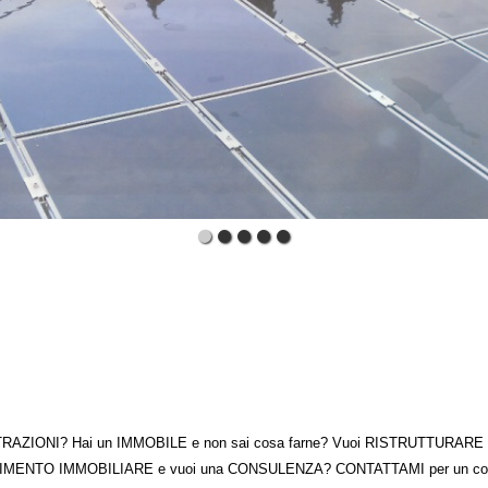
TRAZIONI? Hai un IMMOBILE e non sai cosa farne? Vuoi RISTRUTTURARE la t
MENTO IMMOBILIARE e vuoi una CONSULENZA? CONTATTAMI per un consi