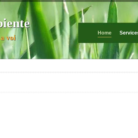
biente
Home
Service
a voi