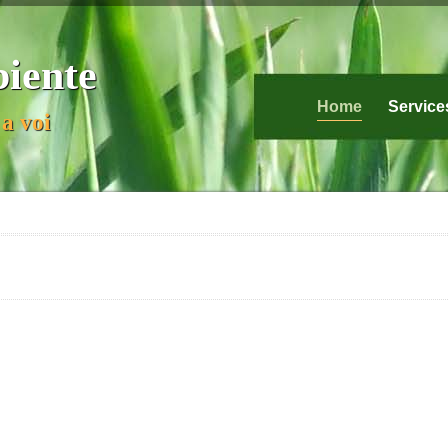
biente
Home
Service
a voi