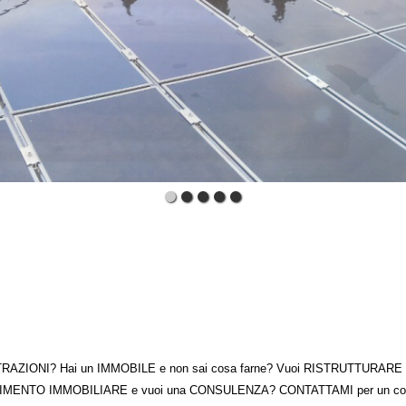
TRAZIONI? Hai un IMMOBILE e non sai cosa farne? Vuoi RISTRUTTURARE la t
MENTO IMMOBILIARE e vuoi una CONSULENZA? CONTATTAMI per un consi