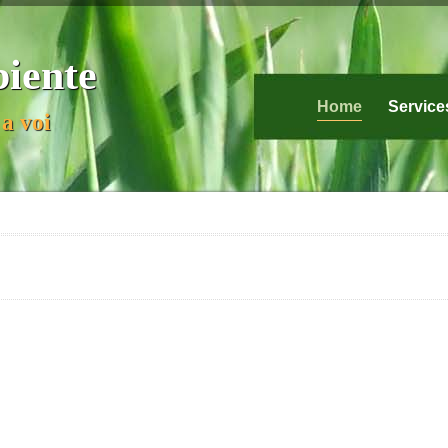
biente
Home
Service
a voi