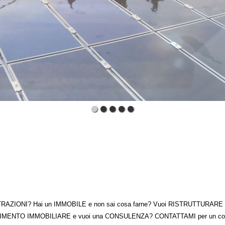
TRAZIONI? Hai un IMMOBILE e non sai cosa farne? Vuoi RISTRUTTURARE la t
MENTO IMMOBILIARE e vuoi una CONSULENZA? CONTATTAMI per un consi