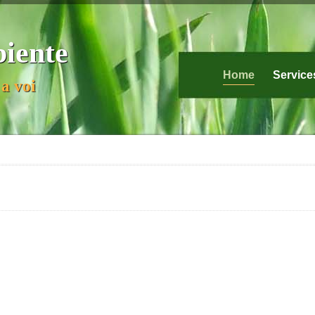
biente
Home
Service
a voi