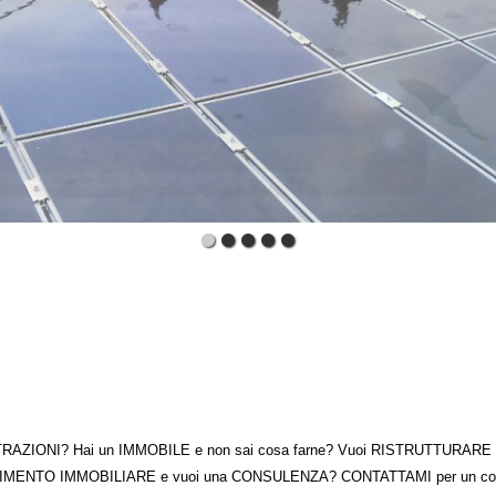
TRAZIONI? Hai un IMMOBILE e non sai cosa farne? Vuoi RISTRUTTURARE la t
MENTO IMMOBILIARE e vuoi una CONSULENZA? CONTATTAMI per un consi